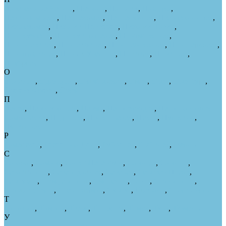
Набережные Челны
,
Назрань
,
Нальчик
,
Находка
,
Невинномысск
,
Нефтекамск
,
Нефтеюганск
,
Нижневартовск
,
Нижнекамск
,
Нижний Новгород
,
Нижний Тагил
,
Новокузнецк
,
Новокуйбышевск
,
Новомосковск
,
Новороссийск
,
Новосибирск
,
Новочебоксарск
,
Новочеркасск
,
Новошахтинск
,
Новый Уренгой
,
Ногинск
,
Норильск
,
Ноябрьск
О
Обнинск
,
Одинцово
,
Октябрьский
,
Омск
,
Орёл
,
Оренбург
,
Орехово-Зуево
,
Орск
П
Пенза
,
Первоуральск
,
Пермь
,
Петрозаводск
,
Петропавловск-
Камчатский
,
Подольск
,
Прокопьевск
,
Псков
,
Пушкино
,
Пятигорск
Р
Раменское
,
Ростов-на-Дону
,
Рубцовск
,
Рыбинск
,
Рязань
С
Салават
,
Самара
,
Санкт-Петербург
,
Саранск
,
Саратов
,
Севастополь
,
Северодвинск
,
Северск
,
Сергиев Посад
,
Серпухов
,
Симферополь
,
Смоленск
,
Сочи
,
Ставрополь
,
Старый Оскол
,
Стерлитамак
,
Сургут
,
Сызрань
,
Сыктывкар
Т
Таганрог
,
Тамбов
,
Тверь
,
Тольятти
,
Томск
,
Тула
,
Тюмень
У