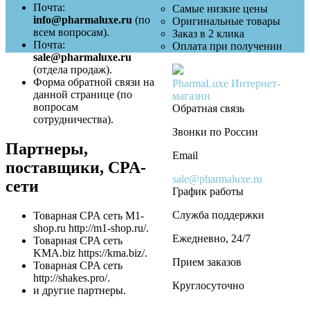
Почта:
Самые низкие цены
info@pharmaluxe.ru
(по
Оригинальные товары
всем вопросам).
Заказ в 2 клика
Почта:
Оплата при получении
sale@pharmaluxe.ru
(отдела продаж).
Форма обратной связи на
PharmaLuxe
Интернет-
данной странице (по
магазин
вопросам
Обратная связь
сотрудничества).
Звонки по России
Партнеры,
Email
поставщики, CPA-
sale@pharmaluxe.ru
сети
График работы
Служба поддержки
Товарная CPA сеть M1-
shop.ru http://m1-shop.ru/.
Ежедневно, 24/7
Товарная CPA сеть
KMA.biz https://kma.biz/.
Прием заказов
Товарная CPA сеть
http://shakes.pro/.
Круглосуточно
и другие партнеры.