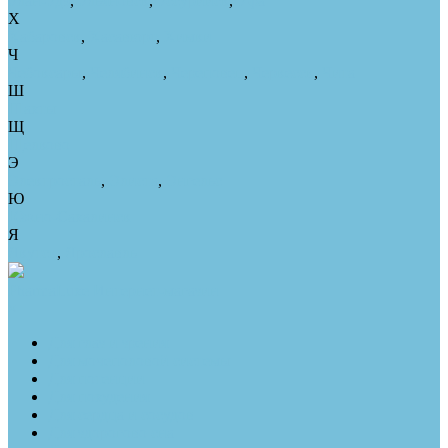
Улан-Удэ
,
Ульяновск
,
Уссурийск
,
Уфа
Х
Хабаровск
,
Хасавюрт
,
Химки
Ч
Чебоксары
,
Челябинск
,
Череповец
,
Черкесск
,
Чита
Ш
Шахты
Щ
Щелково
Э
Электросталь
,
Элиста
,
Энгельс
Ю
Южно-Сахалинск
Я
Якутск
,
Ярославль
PharmaLuxe
Интернет-магазин
×
Для глаз и зрения
Для мочеполовой системы
Для потенции
Для похудения
Для сердца и сосудов
Для здорогово сна