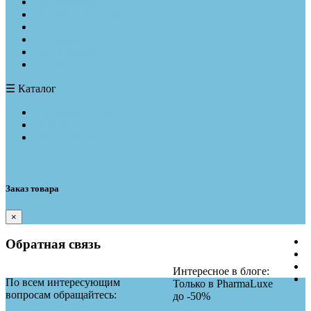
Для суставов
От алкогольной зависимости
От кожных заболеваний
От паразитов
При диабете
От курения
☰
Каталог
Доставка и оплата
Отзывы
Обратная связь
Корзина
Заказ товара
×
Обратная связь
Интересное в блоге:
По всем интересующим
Только в PharmaLuxe
вопросам обращайтесь:
до
-50%