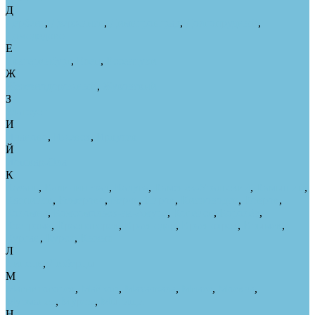
Д
Дербент
,
Дзержинск
,
Димитровград
,
Долгопрудный
,
Домодедово
Е
Екатеринбург
,
Елец
,
Ессентуки
Ж
Железнодорожный
,
Жуковский
З
Златоуст
И
Иваново
,
Ижевск
,
Иркутск
Й
Йошкар-Ола
К
Казань
,
Калининград
,
Калуга
,
Каменск-Уральский
,
Камышин
,
Каспийск
,
Кемерово
,
Керчь
,
Киров
,
Кисловодск
,
Ковров
,
Коломна
,
Комсомольск-на-Амуре
,
Копейск
,
Королёв
,
Кострома
,
Красногорск
,
Краснодар
,
Красноярск
,
Крымск
,
Курган
,
Курск
,
Кызыл
Л
Липецк
,
Люберцы
М
Магнитогорск
,
Майкоп
,
Махачкала
,
Миасс
,
Москва
,
Мурманск
,
Муром
,
Мытищи
Н