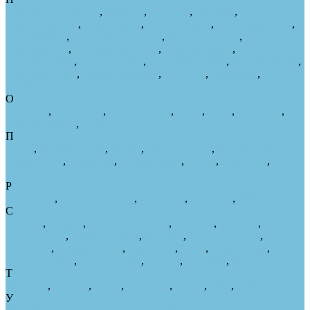
Набережные Челны
,
Назрань
,
Нальчик
,
Находка
,
Невинномысск
,
Нефтекамск
,
Нефтеюганск
,
Нижневартовск
,
Нижнекамск
,
Нижний Новгород
,
Нижний Тагил
,
Новокузнецк
,
Новокуйбышевск
,
Новомосковск
,
Новороссийск
,
Новосибирск
,
Новочебоксарск
,
Новочеркасск
,
Новошахтинск
,
Новый Уренгой
,
Ногинск
,
Норильск
,
Ноябрьск
О
Обнинск
,
Одинцово
,
Октябрьский
,
Омск
,
Орёл
,
Оренбург
,
Орехово-Зуево
,
Орск
П
Пенза
,
Первоуральск
,
Пермь
,
Петрозаводск
,
Петропавловск-
Камчатский
,
Подольск
,
Прокопьевск
,
Псков
,
Пушкино
,
Пятигорск
Р
Раменское
,
Ростов-на-Дону
,
Рубцовск
,
Рыбинск
,
Рязань
С
Салават
,
Самара
,
Санкт-Петербург
,
Саранск
,
Саратов
,
Севастополь
,
Северодвинск
,
Северск
,
Сергиев Посад
,
Серпухов
,
Симферополь
,
Смоленск
,
Сочи
,
Ставрополь
,
Старый Оскол
,
Стерлитамак
,
Сургут
,
Сызрань
,
Сыктывкар
Т
Таганрог
,
Тамбов
,
Тверь
,
Тольятти
,
Томск
,
Тула
,
Тюмень
У