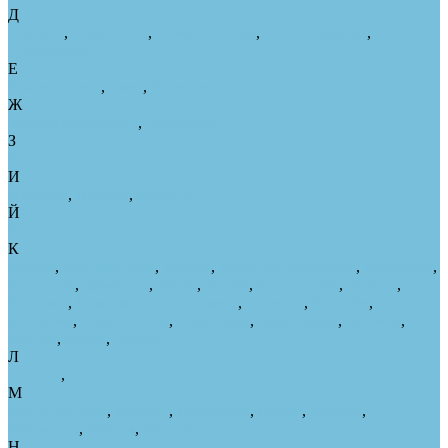
Д
Дербент
,
Дзержинск
,
Димитровград
,
Долгопрудный
,
Домодедово
Е
Екатеринбург
,
Елец
,
Ессентуки
Ж
Железнодорожный
,
Жуковский
З
Златоуст
И
Иваново
,
Ижевск
,
Иркутск
Й
Йошкар-Ола
К
Казань
,
Калининград
,
Калуга
,
Каменск-Уральский
,
Камышин
,
Каспийск
,
Кемерово
,
Керчь
,
Киров
,
Кисловодск
,
Ковров
,
Коломна
,
Комсомольск-на-Амуре
,
Копейск
,
Королёв
,
Кострома
,
Красногорск
,
Краснодар
,
Красноярск
,
Крымск
,
Курган
,
Курск
,
Кызыл
Л
Липецк
,
Люберцы
М
Магнитогорск
,
Майкоп
,
Махачкала
,
Миасс
,
Москва
,
Мурманск
,
Муром
,
Мытищи
Н