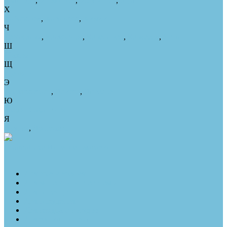
Улан-Удэ
,
Ульяновск
,
Уссурийск
,
Уфа
Х
Хабаровск
,
Хасавюрт
,
Химки
Ч
Чебоксары
,
Челябинск
,
Череповец
,
Черкесск
,
Чита
Ш
Шахты
Щ
Щелково
Э
Электросталь
,
Элиста
,
Энгельс
Ю
Южно-Сахалинск
Я
Якутск
,
Ярославль
PharmaLuxe
Интернет-магазин
×
Для глаз и зрения
Для мочеполовой системы
Для потенции
Для похудения
Для сердца и сосудов
Для здорогово сна