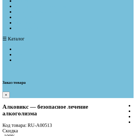
Для суставов
От алкогольной зависимости
От кожных заболеваний
От паразитов
При диабете
От курения
☰
Каталог
Доставка и оплата
Отзывы
Обратная связь
Корзина
Заказ товара
×
Алковикс — безопасное лечение
алкоголизма
Код товара: RU-A00513
Скидка